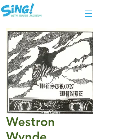
Westron
Wynde